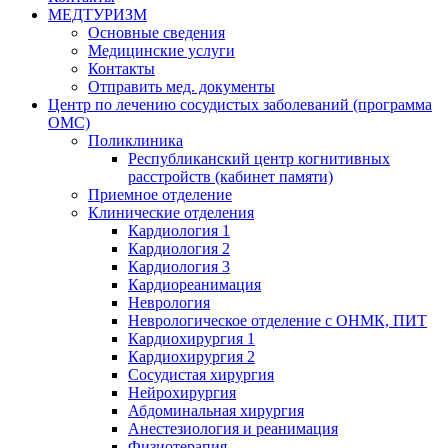
МЕДТУРИЗМ
Основные сведения
Медицинские услуги
Контакты
Отправить мед. документы
Центр по лечению сосудистых заболеваний (программа
ОМС)
Поликлиника
Республиканский центр когнитивных
расстройств (кабинет памяти)
Приемное отделение
Клинические отделения
Кардиология 1
Кардиология 2
Кардиология 3
Кардиореанимация
Неврология
Неврологическое отделение с ОНМК, ПИТ
Кардиохирургия 1
Кардиохирургия 2
Сосудистая хирургия
Нейрохирургия
Абдоминальная хирургия
Анестезиология и реанимация
Физиотерапия