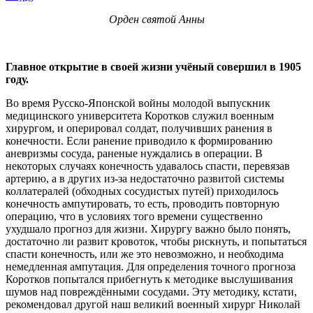
Орден святой Анны
Главное открытие в своей жизни учёный совершил в 1905
году.
Во время Русско-Японской войны молодой выпускник
медицинского университета Коротков служил военным
хирургом, и оперировал солдат, получивших ранения в
конечности. Если ранение приводило к формированию
аневризмы сосуда, раненые нуждались в операции. В
некоторых случаях конечность удавалось спасти, перевязав
артерию, а в других из-за недостаточно развитой системы
коллатералей (обходных сосудистых путей) приходилось
конечность ампутировать, то есть, проводить повторную
операцию, что в условиях того времени существенно
ухудшало прогноз для жизни. Хирургу важно было понять,
достаточно ли развит кровоток, чтобы рискнуть, и попытаться
спасти конечность, или же это невозможно, и необходима
немедленная ампутация. Для определения точного прогноза
Коротков попытался прибегнуть к методике выслушивания
шумов над повреждёнными сосудами. Эту методику, кстати,
рекомендовал другой наш великий военный хирург Николай