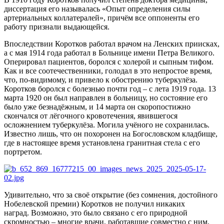
диссертация его называлась «Опыт определения силы
артериальных коллатералей», причём все оппоненты его
работу признали выдающейся.
Впоследствии Коротков работал врачом на Ленских приисках,
а с мая 1914 года работал в Больнице имени Петра Великого.
Оперировал пациентов, боролся с холерой и сыпным тифом.
Как и все соотечественники, голодал в это непростое время,
что, по-видимому, и привело к обострению туберкулёза.
Коротков боролся с болезнью почти год – с лета 1919 года. 13
марта 1920 он был направлен в больницу, но состояние его
было уже безнадёжным, и 14 марта он скоропостижно
скончался от лёгочного кровотечения, явившегося
осложнением туберкулёза. Могила учёного не сохранилась.
Известно лишь, что он похоронен на Богословском кладбище,
где в настоящее время установлена гранитная стела с его
портретом.
Удивительно, что за своё открытие (без сомнения, достойного
Нобелевской премии) Коротков не получил никаких
наград. Возможно, это было связано с его природной
скромностью – многие врачи, работавшие совместно с ним,