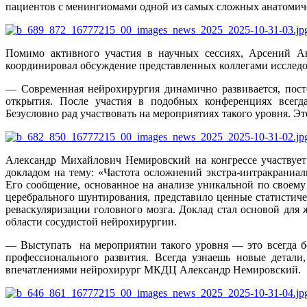
пациентов с менингиомами одной из самых сложных анатомиче
Помимо активного участия в научных сессиях, Арсений Ан
координировал обсуждение представленных коллегами исслед
— Современная нейрохирургия динамично развивается, пос
открытия. После участия в подобных конференциях всегд
Безусловно рад участвовать на мероприятиях такого уровня. Э
Александр Михайлович Немировский на конгрессе участвует
докладом на тему: «Частота осложнений экстра-интракраниал
Его сообщение, основанное на анализе уникальной по своему
церебрального шунтирования, представило ценные статистиче
реваскуляризации головного мозга. Доклад стал основой для
области сосудистой нейрохирургии.
— Выступать на мероприятии такого уровня — это всегда бо
профессионального развития. Всегда узнаешь новые детали
впечатлениями нейрохирург МКДЦ Александр Немировский.