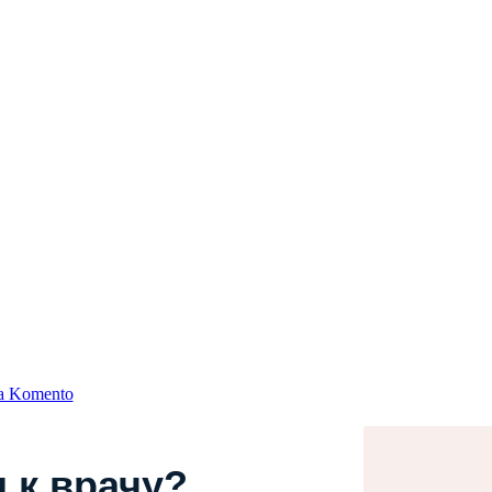
а Komento
 к врачу?