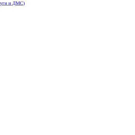
луги и ДМС)