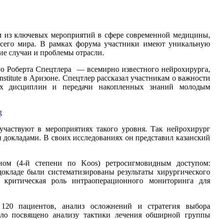
м из ключевых мероприятий в сфере современной медицины,
всего мира. В рамках форума участники имеют уникальную
ие случаи и проблемы отрасли.
го Роберта Спецтлера — всемирно известного нейрохирурга,
stitute в Аризоне. Спецтлер рассказал участникам о важности
ных дисциплин и передачи накопленных знаний молодым
частвуют в мероприятиях такого уровня. Так нейрохирург
 докладами. В своих исследованиях он представил казанский
ном (4-й степени по Koos) ретросигмовидным доступом:
докладе были систематизированы результаты хирургического
 критическая роль интраоперационного мониторинга для
 120 пациентов, анализ осложнений и стратегия выбора
ыло посвящено анализу тактики лечения обширной группы