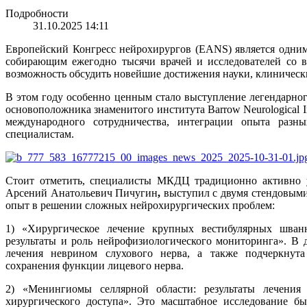
Подробности
31.10.2025 14:11
Европейский Конгресс нейрохирургов (EANS) является одни
собирающим ежегодно тысячи врачей и исследователей со 
возможность обсудить новейшие достижения науки, клиническ
В этом году особенно ценным стало выступление легендарно
основоположника знаменитого института Barrow Neurological In
международного сотрудничества, интеграции опыта раз
специалистам.
Стоит отметить, специалисты МКДЦ традиционно активно у
Арсений Анатольевич Пичугин
,
выступил с двумя стендовыми
опыт в решении сложных нейрохирургических проблем:
1) «Хирургическое лечение крупных вестибулярных шван
результаты и роль нейрофизиологического мониторинга». В 
лечения неврином слухового нерва, а также подчеркнута
сохранения функции лицевого нерва.
2) «Менингиомы селлярной области: результаты лечения
хирургического доступа». Это масштабное исследование б