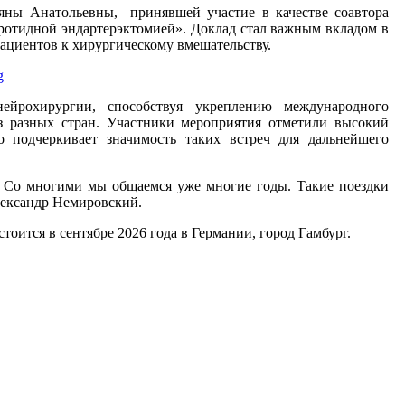
ьяны Анатольевны, принявшей участие в качестве соавтора
аротидной эндартерэктомией». Доклад стал важным вкладом в
ациентов к хирургическому вмешательству.
йрохирургии, способствуя укреплению международного
з разных стран. Участники мероприятия отметили высокий
о подчеркивает значимость таких встреч для дальнейшего
 Со многими мы общаемся уже многие годы. Такие поездки
лександр Немировский.
оится в сентябре 2026 года в Германии, город Гамбург.