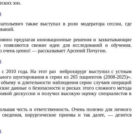
ских зон.
атольевич также выступал в роли модератора сессии, где
ований.
тоянно предлагая инновационные решения и захватывающие
а появляются свежие идеи для исследований и обучения.
то очень ценно! — рассказывает Арсений Пичугин.
 с 2010 года. На этот раз нейрохирург выступил с устным
ьного шунтирования в серии из 265 пациентов (2008-2025)».
 объему и длительности наблюдения серии случаев операций
ские данные о безопасности и рисках этого сложного метода
 живой дискуссии и получил высокую оценку специалистов в
льшая честь и ответственность. Очень полезно для личного
, сведения, хирургические приемы и так далее, — делится