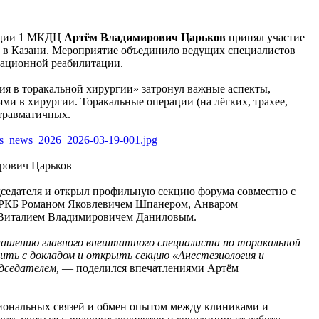
ации 1 МКДЦ
Артём Владимирович Царьков
принял участие
о в Казани. Мероприятие объединило ведущих специалистов
рационной реабилитации.
ия в торакальной хирургии» затронул важные аспекты,
ми в хирургии. Торакальные операции (на лёгких, трахее,
 травматичных.
рович Царьков
седателя и открыл профильную секцию форума совместно с
и РКБ Романом Яковлевичем Шпанером, Анваром
Виталием Владимировичем Даниловым.
глашению главного внештатного специалиста по торакальной
ить с докладом и открыть секцию «Анестезиология и
дседателем,
— поделился впечатлениями Артём
сиональных связей и обмен опытом между клиниками и