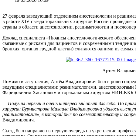
19.03.2026 16:09
27 февраля заведующий отделением анестезиологии и реаним
в работе XIV съезда торакальных хирургов России прошедшег
страны в области анестезиологии, реаниматологии и послеопе
Доклад специалиста «Нюансы анестезиологического обеспечен
связанные с рисками для пациентов и современными тенденция
бронхах, органах грудной клетки) считаются одними из самых
Артем Владими
Помимо выступления, Артём Владимирович был в роли сопред
ведущими специалистами: реаниматологами, анестезиологам
Фаридовичем Хасановым и торакальным хирургом НИИ-ККБ 
— Получил первый и очень интересный опыт для себя. По при
хирургии Бурмистрова Михаила Владимировича удалось выступ
реаниматология», в которой был по совместительству и сопре
Владимирович.
Съезд был направлен в первую очередь на укрепление профес