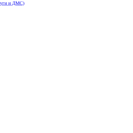
луги и ДМС)