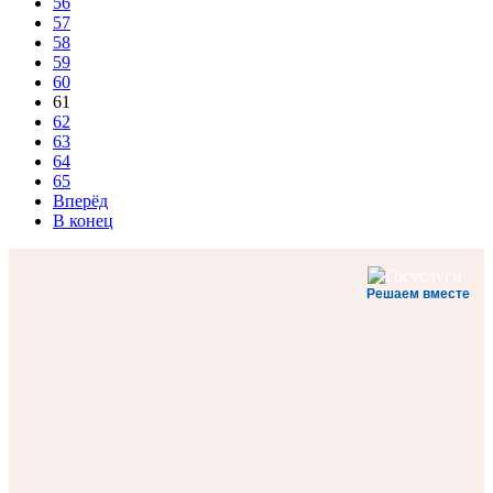
56
57
58
59
60
61
62
63
64
65
Вперёд
В конец
Решаем вместе