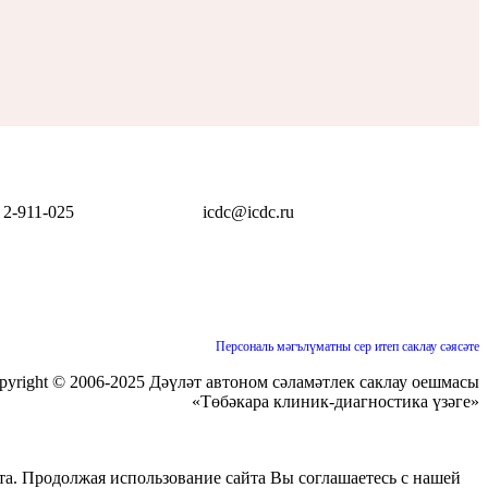
) 2-911-025
icdc@icdc.ru
Персональ мəгълүматны сер итеп саклау сəясəте
pyright © 2006-2025 Дəүлəт автоном сəламəтлек саклау оешмасы
«Төбəкара клиник-диагностика үзəге»
йта. Продолжая использование сайта Вы соглашаетесь с нашей