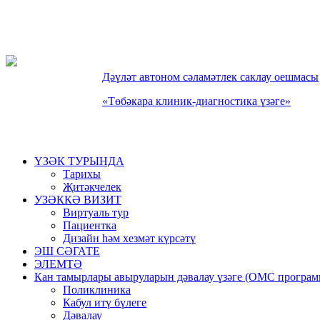
Дəүлəт автоном сəламəтлек саклау оешмасы
«Төбəкара клиник-диагностика үзəге»
ҮЗƏК ТУРЫНДА
Тарихы
Җитәкчелек
УЗӘККӘ ВИЗИТ
Виртуаль тур
Пациентка
Дизайн һәм хезмәт күрсәтү
ЭШ СƏГАТЕ
ЭЛЕМТƏ
Кан тамырлары авыруларын дəвалау үзəге (ОМС програм
Поликлиника
Кабул итү бүлеге
Дәвалау