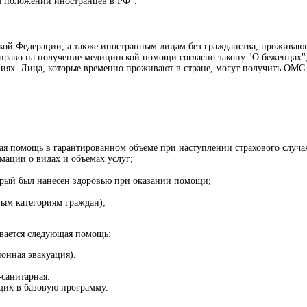
м положении иностранцев в РФ".
кой Федерации, а также иностранным лицам без гражданства, проживаю
 право на получение медицинской помощи согласно закону "О беженцах"
ях. Лица, которые временно проживают в стране, могут получить ОМС н
ая помощь в гарантированном объеме при наступлении страхового случа
ации о видах и объемах услуг;
рый был нанесен здоровью при оказании помощи;
ным категориям граждан);
ывается следующая помощь:
ионная эвакуация).
санитарная.
щих в базовую программу.