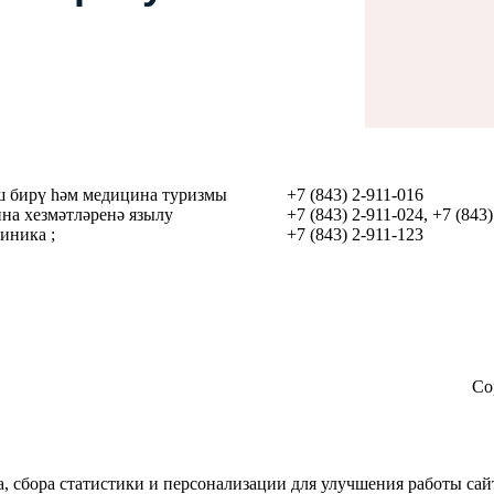
 бирү һəм медицина туризмы
+7 (843) 2-911-016
на хезмəтлəренə язылу
+7 (843) 2-911-024, +7 (843
иника ;
+7 (843) 2-911-123
Co
ка, сбора статистики и персонализации для улучшения работы са