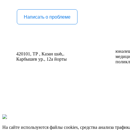
Написать о проблеме
юнəлеш
420101, ТР , Казан шəһ,.
медици
Карбышев ур., 12а йорты
поликл
На сайте используются файлы cookies, средства анализа трафи