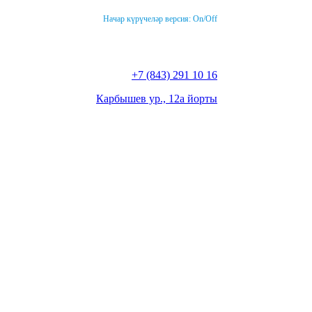
Начар күрүчеләр версия:
On
/
Off
+7 (843) 291 10 16
Карбышев ур., 12а йорты