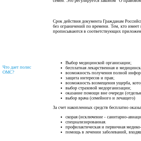
семей. Это регулируется законом "О правово
Срок действия документа Гражданам Российс
без ограничений по времени. Тем, кто имеет
прописываются в соответствующих приложени
Выбор медицинской организации;
Что дает полис
бесплатная лекарственная и медицинск
ОМС?
возможность получения полной информ
защита интересов и прав;
возможность возмещения ущерба, кото
выбор страховой медорганизации;
оказание помощи вне очереди (отдель
выбор врача (семейного и лечащего)
За счет накопленных средств бесплатно оказ
cкорая (исключение - санитарно-авиац
специализированная.
профилактическая и первичная медико-
помощь в лечении заболеваний, входя