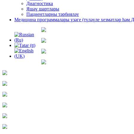
Диагностика
Яшәү шартлары
Пациентларны тәрбияләү
Медицина программалары үзəге (түлəүле хезмəтлəр һəм