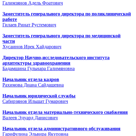
Галимзянов Адель Фоатович
Заместитель генерального директора по поликлинической
работе
Гилаев Ринат Рустемович
Заместитель генерального директора по медицинской
части
Хусаинов Ирек Хайдарович
Директор Научно-исследовательского института
архитектуры здравоохранения
Бадамшина Гульнара Галимяновна
Начальник отдела кадров
Рахимова Диана Сайдашевна
Начальник юридической службы
Сабирзянов Ильшат Гумарович
Начальник отдела материально-технического снабжения
Валеев Эдуард Данисович
Начальник отдела административного обслуживания
Гарифулина Эльвира Якуповна