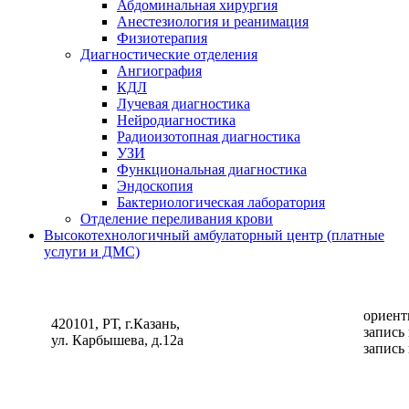
Абдоминальная хирургия
Анестезиология и реанимация
Физиотерапия
Диагностические отделения
Ангиография
КДЛ
Лучевая диагностика
Нейродиагностика
Радиоизотопная диагностика
УЗИ
Функциональная диагностика
Эндоскопия
Бактериологическая лаборатория
Отделение переливания крови
Высокотехнологичный амбулаторный центр (платные
услуги и ДМС)
ориент
420101, РТ, г.Казань,
запись
ул. Карбышева, д.12а
запись