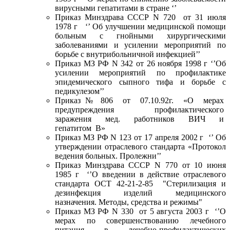
вирусными гепатитами в стране ‘’
Приказ Минздрава СССР N 720 от 31 июля
1978 г ‘’ Об улучшении медицинской помощи
больным с гнойными хирургическими
заболеваниями и усилении мероприятий по
борьбе с внутрибольничной инфекцией’’
Приказ МЗ РФ N 342 от 26 ноября 1998 г ‘’Об
усилении мероприятий по профилактике
эпидемического сыпного тифа и борьбе с
педикулезом’’
Приказ № 806 от 07.10.92г. «О мерах
предупреждения профилактического
заражения мед. работников ВИЧ и
гепатитом В»
Приказ МЗ РФ N 123 от 17 апреля 2002 г ‘’ Об
утверждении отраслевого стандарта «Протокол
ведения больных. Пролежни’’
Приказ Минздрава СССР N 770 от 10 июня
1985 г ‘’О введении в действие отраслевого
стандарта ОСТ 42-21-2-85 "Стерилизация и
дезинфекция изделий медицинского
назначения. Методы, средства и режимы"
Приказ МЗ РФ N 330 от 5 августа 2003 г ‘’О
мерах по совершенствованию лечебного
питания в лечебно-профилактических