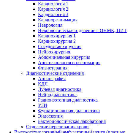
Кардиология 1
Кардиология 2
Кардиология 3
Кардиореанимация
Неврология
Неврологическое отделение с ОНМК, ПИТ
Кардиохирургия 1
Кардиохирургия 2
Сосудистая хирургия
Нейрохирургия
Абдоминальная хирургия
Анестезиология и реанимация
Физиотерапия
Диагностические отделения
Ангиография
КДЛ
Лучевая диагностика
Нейродиагностика
Радиоизотопная диагностика
УЗИ
Функциональная диагностика
Эндоскопия
Бактериологическая лаборатория
Отделение переливания крови
Высокотехнологичный амбулаторный центр (платные