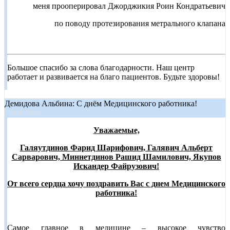
меня прооперировал Джорджикия Роин Кондратьевич
по поводу протезирования метрального клапана
Большое спасибо за слова благодарности. Наш центр
работает и развивается на благо пациентов. Будьте здоровы!
Демидова Альбина: С днём Медицинского работника!
17.06.2011
Уважаемые,
Галяутдинов Фарид Шарифович, Галявич Альберт
Сарварович, Миннетдинов Рашид Шамилович,
Якупов
Искандер Файрузович!
От всего сердца хочу поздравить Вас с днем Медицинского
работника!
Самое главное в медицине – высокое чувство