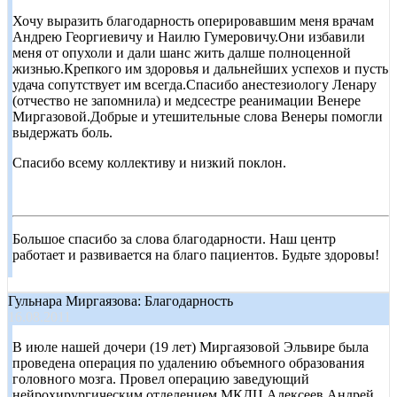
Хочу выразить благодарность оперировавшим меня врачам
Андрею Георгиевичу и Наилю Гумеровичу.Они избавили
меня от опухоли и дали шанс жить далше полноценной
жизнью.Крепкого им здоровья и дальнейших успехов и пусть
удача сопутствует им всегда.Спасибо анестезиологу Ленару
(отчество не запомнила) и медсестре реанимации Венере
Миргазовой.Добрые и утешительные слова Венеры помогли
выдержать боль.
Спасибо всему коллективу и низкий поклон.
Большое спасибо за слова благодарности. Наш центр
работает и развивается на благо пациентов. Будьте здоровы!
Гульнара Миргаязова: Благодарность
16.08.2011
В июле нашей дочери (19 лет) Миргаязовой Эльвире была
проведена операция по удалению объемного образования
головного мозга. Провел операцию заведующий
нейрохирургическим отделением МКДЦ Алексеев Андрей