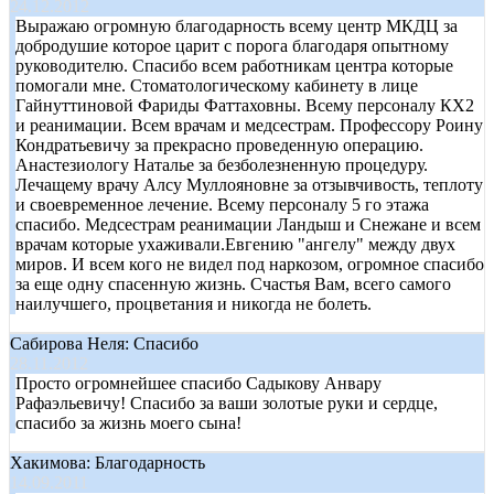
24.12.2012
Выражаю огромную благодарность всему центр МКДЦ за
добродушие которое царит с порога благодаря опытному
руководителю. Спасибо всем работникам центра которые
помогали мне. Стоматологическому кабинету в лице
Гайнуттиновой Фариды Фаттаховны. Всему персоналу КХ2
и реанимации. Всем врачам и медсестрам. Профессору Роину
Кондратьевичу за прекрасно проведенную операцию.
Анастезиологу Наталье за безболезненную процедуру.
Лечащему врачу Алсу Муллояновне за отзывчивость, теплоту
и своевременное лечение. Всему персоналу 5 го этажа
спасибо. Медсестрам реанимации Ландыш и Снежане и всем
врачам которые ухаживали.Евгению "ангелу" между двух
миров. И всем кого не видел под наркозом, огромное спасибо
за еще одну спасенную жизнь. Счастья Вам, всего самого
наилучшего, процветания и никогда не болеть.
Сабирова Неля: Спасибо
28.11.2012
Просто огромнейшее спасибо Садыкову Анвару
Рафаэльевичу! Спасибо за ваши золотые руки и сердце,
спасибо за жизнь моего сына!
Хакимова: Благодарность
14.09.2011