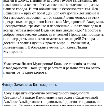
врачей и хопуг.. Извините за столь грубые выражения, но
накопилось за все эти бессмысленные хождения по врачам
нашего города. И эти обвинения не безосновательны. Лев
Ефимович – врач от Бога! Дай Бог ему долгих лет жизни и
богатырского здоровья! ….. Я каждый день молюсь за этих
прекрасных сотрудников Казанской Медицинской Академии.
Бескорыстные, грамотные и человечные. Любят свое дело и
всегда готовы помочь! Ведь что нам людям надо? Простое и
доброе человеческое слово, да и только! Прошу вас поощрить
или наградить или как-то отметить этих людей! Эти врачи
достойны звания лучших врачей мира! С уважением,
Жительница г. Набережные челны Билалова Лилия
Мунировна!
Уважаемая Лилия Мунировна! Большое спасибо за слова
благодарности! Наш центр работает и развивается на благо
пациентов. Будьте здоровы!
Флюра Замалиева: Благодарность
15.03.2013
Хочу выразить огромную благодарность кардиологу
Севодиной Рашиде Камилевне и неврологу Сафиуллиной
Альбине Альбертовне за правильный диагноз и правильное
лечение. До этого я полтора месяца не могла самостоятельно