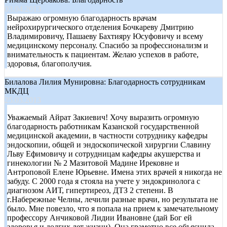
03.04.2013
Выражаю огромную благодарность врачам
нейрохирургического отделения Бочкареву Дмитрию
Владимировичу, Пашаеву Бахтияру Юсуфовичу и всему
медицинскому персоналу. Спасибо за профессионализм и
внимательность к пациентам. Желаю успехов в работе,
здоровья, благополучия.
Билалова Лилия Мунировна: Благодарность сотрудникам
МКДЦ
25.03.2013
Уважаемый Айрат Закиевич! Хочу выразить огромную
благодарность работникам Казанской государственной
медицинской академии, в частности сотруднику кафедры
эндоскопии, общей и эндоскопической хирургии Славину
Льву Ефимовичу и сотрудницам кафедры акушерства и
гинекологии № 2 Мазитовой Мадине Ирековне и
Антроповой Елене Юрьевне. Имена этих врачей я никогда не
забуду. С 2000 года я стояла на учете у эндокринолога с
диагнозом АИТ, гипертиреоз, ДТЗ 2 степени. В
г.Набережные Челны, лечили разные врачи, но результата не
было. Мне повезло, что я попала на прием к замечательному
профессору Анчиковой Лидии Ивановне (дай Бог ей
здоровья и долгих лет жизни). Она грамотно все объяснила,