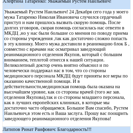
Алефтина Татаренко: Уважаемый Рустем Наильевич!
25.12.2012
Уважаемый Рустем Наильевич! 24 Декабря сего года у моего
мужа Татаренко Николая Ивановича случился сердечный
приступ и нам пришлось вызвать скорую помощь. После
долгих уговоров, скорая помощь согласилась нас отвезти в
МКДЦ ,но у нас были большие со мнения по поводу приема
со стороны учреждения ,так как достаточно сложно попасть
в эту клинику. Моего мужа доставили в реанимацию блок Б ,
совместно с врачами нас осматривал заведующий
реанимационного отделения Якупов, который с большим
вниманием, теплотой отнесся к нашей ситуации.
Великолепный доктор очень внятно объяснил и по
человечески поддержал нас в том, что со стороны
медицинского персонала МКДЦ будут приняты все меры по
оказанию качественной помощи. И в
действительности,медицинская помощь была оказана на
высочайшем уровне, как со стороны врачей (того же зав.
отделения Якупова),так и со стороны младшего персонала,
как в лучших европейских клиниках, в которые мы
достаточно часто обращаемся. Большое Вам спасибо, Рустем
Наильевич,в этом есть и Ваша заслуга. Прошу вас поощрить
заведующего реанимационного отделения Якупова!
Латипов Ринат Раифович: Благодарность!!!