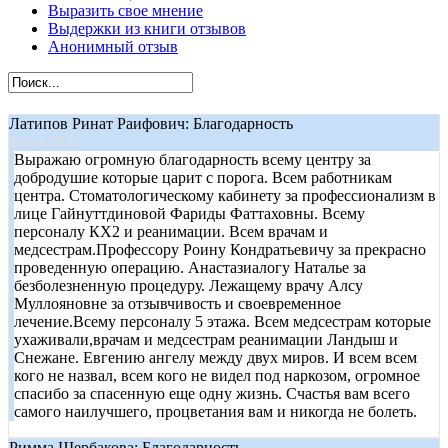
Выразить свое мнение
Выдержки из книги отзывов
Анонимный отзыв
Латипов Ринат Раифович: Благодарность
09.04.2013
Выражаю огромную благодарность всему центру за
добродушие которые царит с порога. Всем работникам
центра. Стоматологическому кабинету за профессионализм в
лице Гайнуттдиновой Фариды Фаттаховны. Всему
персоналу КХ2 и реанимации. Всем врачам и
медсестрам.Профессору Роину Кондратьевичу за прекрасно
проведенную операцию. Анастазиалогу Наталье за
безболезненную процедуру. Лежащему врачу Алсу
Муллояновне за отзывчивость и своевременное
лечение.Всему персоналу 5 этажа. Всем медсестрам которые
ухаживали,врачам и медсестрам реанимации Ландыш и
Снежане. Евгению ангелу между двух миров. И всем всем
кого не назвал, всем кого не видел под наркозом, огромное
спасибо за спасенную еще одну жизнь. Счастья вам всего
самого наилучшего, процветания вам и никогда не болеть.
Римма Щербакова: Благодарность