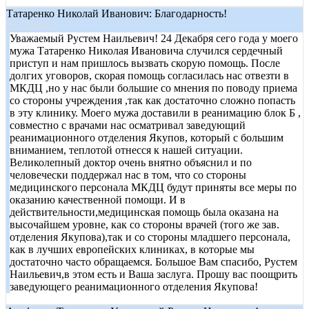
Татаренко Николай Иванович: Благодарность!
25.12.2012
Уважаемый Рустем Наильевич! 24 Декабря сего года у моего
мужа Татаренко Николая Ивановича случился сердечный
приступ и нам пришлось вызвать скорую помощь. После
долгих уговоров, скорая помощь согласилась нас отвезти в
МКДЦ ,но у нас были большие со мнения по поводу приема
со стороны учреждения ,так как достаточно сложно попасть
в эту клинику. Моего мужа доставили в реанимацию блок Б ,
совместно с врачами нас осматривал заведующий
реанимационного отделения Якупов, который с большим
вниманием, теплотой отнесся к нашей ситуации.
Великолепный доктор очень внятно объяснил и по
человечески поддержал нас в том, что со стороны
медицинского персонала МКДЦ будут приняты все меры по
оказанию качественной помощи. И в
действительности,медицинская помощь была оказана на
высочайшем уровне, как со стороны врачей (того же зав.
отделения Якупова),так и со стороны младшего персонала,
как в лучших европейских клиниках, в которые мы
достаточно часто обращаемся. Большое Вам спасибо, Рустем
Наильевич,в этом есть и Ваша заслуга. Прошу вас поощрить
заведующего реанимационного отделения Якупова!