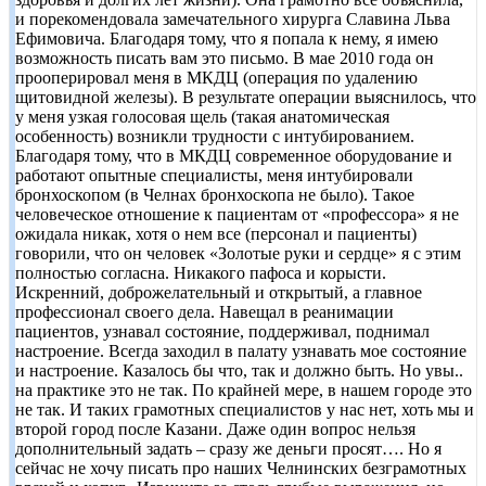
и порекомендовала замечательного хирурга Славина Льва
Ефимовича. Благодаря тому, что я попала к нему, я имею
возможность писать вам это письмо. В мае 2010 года он
прооперировал меня в МКДЦ (операция по удалению
щитовидной железы). В результате операции выяснилось, что
у меня узкая голосовая щель (такая анатомическая
особенность) возникли трудности с интубированием.
Благодаря тому, что в МКДЦ современное оборудование и
работают опытные специалисты, меня интубировали
бронхоскопом (в Челнах бронхоскопа не было). Такое
человеческое отношение к пациентам от «профессора» я не
ожидала никак, хотя о нем все (персонал и пациенты)
говорили, что он человек «Золотые руки и сердце» я с этим
полностью согласна. Никакого пафоса и корысти.
Искренний, доброжелательный и открытый, а главное
профессионал своего дела. Навещал в реанимации
пациентов, узнавал состояние, поддерживал, поднимал
настроение. Всегда заходил в палату узнавать мое состояние
и настроение. Казалось бы что, так и должно быть. Но увы..
на практике это не так. По крайней мере, в нашем городе это
не так. И таких грамотных специалистов у нас нет, хоть мы и
второй город после Казани. Даже один вопрос нельзя
дополнительный задать – сразу же деньги просят…. Но я
сейчас не хочу писать про наших Челнинских безграмотных