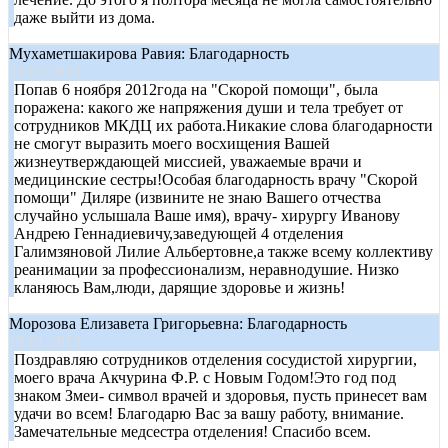
даже выйти из дома.
Мухаметшакирова Равия: Благодарность
23.02.2013
Попав 6 ноября 2012года на "Скорой помощи", была
поражена: какого же напряжения души и тела требует от
сотрудников МКДЦ их работа.Никакие слова благодарности
не смогут выразить моего восхищения Вашей
жизнеутверждающей миссией, уважаемые врачи и
медицинские сестры!Особая благодарность врачу "Скорой
помощи" Диляре (извините не знаю Вашего отчества
случайно услышала Ваше имя), врачу- хирургу Иванову
Андрею Геннадиевичу,заведующей 4 отделения
Галимзяновой Лилие Альбертовне,а также всему коллективу
реанимации за профессионализм, неравнодушие. Низко
кланяюсь Вам,люди, дарящие здоровье и жизнь!
Морозова Елизавета Григорьевна: Благодарность
15.01.2013
Поздравляю сотрудников отделения сосудистой хирургии,
моего врача Акчурина Ф.Р. с Новым Годом!Это год под
знаком Змеи- символ врачей и здоровья, пусть принесет вам
удачи во всем! Благодарю Вас за вашу работу, внимание.
Замечательные медсестра отделения! Спасибо всем.