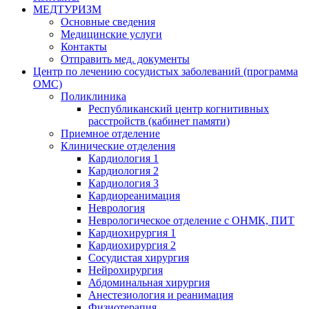
МЕДТУРИЗМ
Основные сведения
Медицинские услуги
Контакты
Отправить мед. документы
Центр по лечению сосудистых заболеваний (программа
ОМС)
Поликлиника
Республиканский центр когнитивных
расстройств (кабинет памяти)
Приемное отделение
Клинические отделения
Кардиология 1
Кардиология 2
Кардиология 3
Кардиореанимация
Неврология
Неврологическое отделение с ОНМК, ПИТ
Кардиохирургия 1
Кардиохирургия 2
Сосудистая хирургия
Нейрохирургия
Абдоминальная хирургия
Анестезиология и реанимация
Физиотерапия