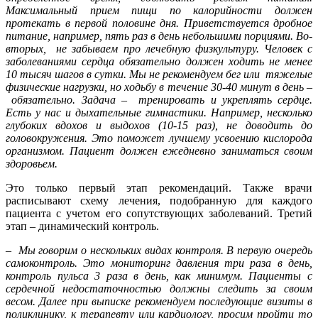
Максимальный прием пищи по калорийности должен
протекать в первой половине дня. Приветствуется дробное
питание, например, пять раз в день небольшими порциями. Во-
вторых, не забываем про лечебную физкультуру. Человек с
заболеваниями сердца обязательно должен ходить не менее
10 тысяч шагов в сутки. Мы не рекомендуем бег или тяжелые
физические нагрузки, но ходьбу в течение 30-40 минут в день
–
обязательно. Задача
–
тренировать и укреплять сердце.
Есть у нас и дыхательные гимнастики. Например, несколько
глубоких вдохов и выдохов (10-15 раз), не доводить до
головокружения. Это поможет лучшему усвоению кислорода
организмом. Пациент должен ежедневно заниматься своим
здоровьем.
Это только первый этап рекомендаций. Также врачи
расписывают схему лечения, подобранную для каждого
пациента с учетом его сопутствующих заболеваний. Третий
этап – динамический контроль.
–
Мы говорим о нескольких видах контроля. В первую очередь
самоконтроль. Это мониторинг давления три раза в день,
контроль пульса 3 раза в день, как минимум. Пациенты с
сердечной недостаточностью должны следить за своим
весом. Далее при выписке рекомендуем последующие визиты в
поликлинику, к терапевту или кардиологу, просим пройти то