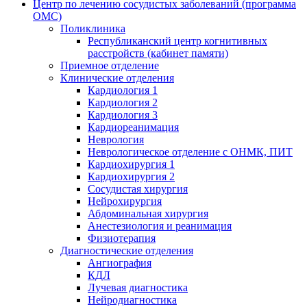
Центр по лечению сосудистых заболеваний (программа
ОМС)
Поликлиника
Республиканский центр когнитивных
расстройств (кабинет памяти)
Приемное отделение
Клинические отделения
Кардиология 1
Кардиология 2
Кардиология 3
Кардиореанимация
Неврология
Неврологическое отделение с ОНМК, ПИТ
Кардиохирургия 1
Кардиохирургия 2
Сосудистая хирургия
Нейрохирургия
Абдоминальная хирургия
Анестезиология и реанимация
Физиотерапия
Диагностические отделения
Ангиография
КДЛ
Лучевая диагностика
Нейродиагностика