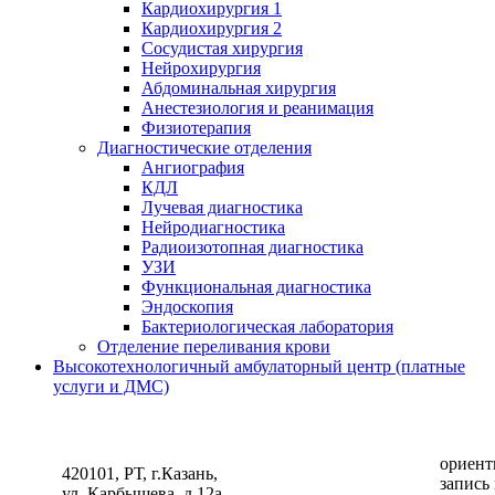
Кардиохирургия 1
Кардиохирургия 2
Сосудистая хирургия
Нейрохирургия
Абдоминальная хирургия
Анестезиология и реанимация
Физиотерапия
Диагностические отделения
Ангиография
КДЛ
Лучевая диагностика
Нейродиагностика
Радиоизотопная диагностика
УЗИ
Функциональная диагностика
Эндоскопия
Бактериологическая лаборатория
Отделение переливания крови
Высокотехнологичный амбулаторный центр (платные
услуги и ДМС)
ориент
420101, РТ, г.Казань,
запись
ул. Карбышева, д.12а