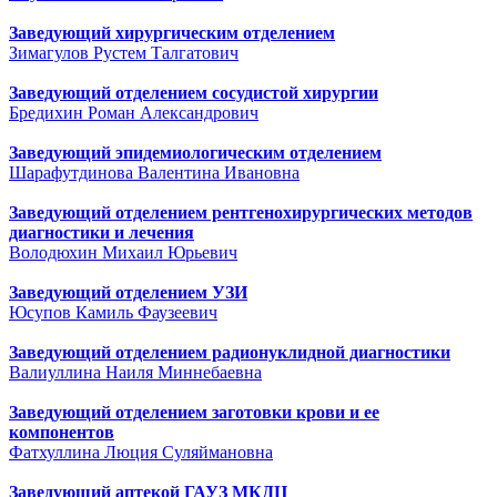
Заведующий хирургическим отделением
Зимагулов Рустем Талгатович
Заведующий отделением сосудистой хирургии
Бредихин Роман Александрович
Заведующий эпидемиологическим отделением
Шарафутдинова Валентина Ивановна
Заведующий отделением рентгенохирургических методов
диагностики и лечения
Володюхин Михаил Юрьевич
Заведующий отделением УЗИ
Юсупов Камиль Фаузеевич
Заведующий отделением радионуклидной диагностики
Валиуллина Наиля Миннебаевна
Заведующий отделением заготовки крови и ее
компонентов
Фатхуллина Люция Суляймановна
Заведующий аптекой ГАУЗ МКДЦ