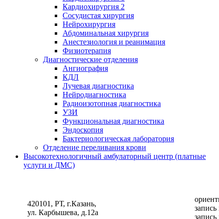
Кардиохирургия 2
Сосудистая хирургия
Нейрохирургия
Абдоминальная хирургия
Анестезиология и реанимация
Физиотерапия
Диагностические отделения
Ангиография
КДЛ
Лучевая диагностика
Нейродиагностика
Радиоизотопная диагностика
УЗИ
Функциональная диагностика
Эндоскопия
Бактериологическая лаборатория
Отделение переливания крови
Высокотехнологичный амбулаторный центр (платные
услуги и ДМС)
ориент
420101, РТ, г.Казань,
запись
ул. Карбышева, д.12а
запись