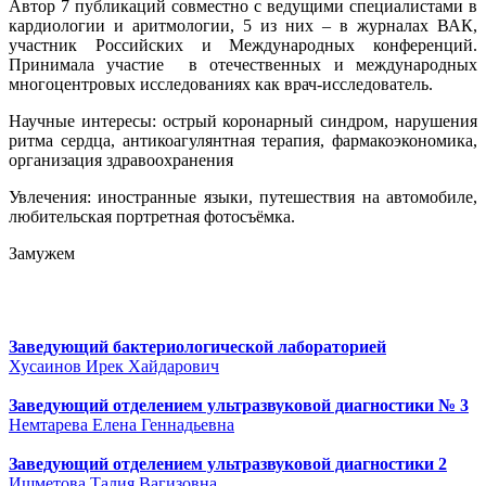
Автор 7 публикаций совместно с ведущими специалистами в
кардиологии и аритмологии, 5 из них – в журналах ВАК,
участник Российских и Международных конференций.
Принимала участие в отечественных и международных
многоцентровых исследованиях как врач-исследователь.
Научные интересы: острый коронарный синдром, нарушения
ритма сердца, антикоагулянтная терапия, фармакоэкономика,
организация здравоохранения
Увлечения: иностранные языки, путешествия на автомобиле,
любительская портретная фотосъёмка.
Замужем
Заведующий бактериологической лабораторией
Хусаинов Ирек Хайдарович
Заведующий отделением ультразвуковой диагностики № 3
Немтарева Елена Геннадьевна
Заведующий отделением ультразвуковой диагностики 2
Ишметова Талия Вагизовна