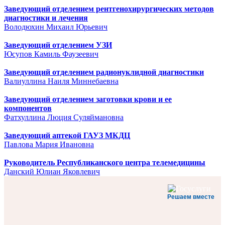
Заведующий отделением рентгенохирургических методов
диагностики и лечения
Володюхин Михаил Юрьевич
Заведующий отделением УЗИ
Юсупов Камиль Фаузеевич
Заведующий отделением радионуклидной диагностики
Валиуллина Наиля Миннебаевна
Заведующий отделением заготовки крови и ее
компонентов
Фатхуллина Люция Суляймановна
Заведующий аптекой ГАУЗ МКДЦ
Павлова Мария Ивановна
Руководитель Республиканского центра телемедицины
Данский Юлиан Яковлевич
Решаем вместе