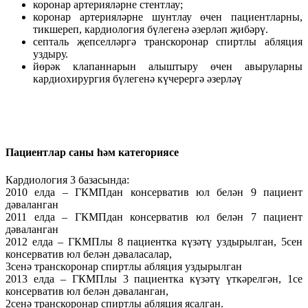
коронар артерияләрне стентлау;
коронар артерияләрне шунтлау өчен пациентларны,
тикшереп, кардиология бүлегенә әзерләп җибәрү.
септаль җепселләргә транскоронар спиртлы абляция
уздыру.
йөрәк клапаннарын алыштыру өчен авыруларны
кардиохирургия бүлегенә күчерергә әзерләү
Пациентлар саны һәм категориясе
Кардиология 3 базасында:
2010 елда – ГКМПдан консерватив юл белән 9 пациент
дәваланган
2011 елда – ГКМПдан консерватив юл белән 7 пациент
дәваланган
2012 елда – ГКМПлы 8 пациентка күзәтү уздырылган, 5сен
консерватив юл белән дәваласалар,
3сенә транскоронар спиртлы абляция уздырылган
2013 елда – ГКМПлы 3 пациентка күзәтү үткәрелгән, 1се
консерватив юл белән дәваланган,
2сенә транскоронар спиртлы абляция ясалган.