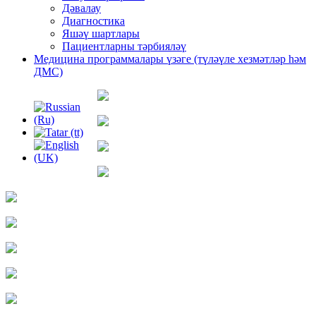
Дәвалау
Диагностика
Яшәү шартлары
Пациентларны тәрбияләү
Медицина программалары үзəге (түлəүле хезмəтлəр һəм
ДМС)