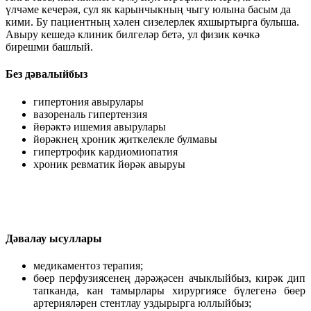
үлчәме кечерәя, сул як карынчыкның чыгу юлына басым да
кими. Бу пациентның хәлен сизелерлек яхшыртырга булыша.
Авыру кешедә клиник билгеләр бетә, ул физик көчкә
бирешми башлый.
Без дәвалыйбыз
гипертония авырулары
вазореналь гипертензия
йөрәктә ишемия авырулары
йөрәкнең хроник җиткелекле булмавы
гипертрофик кардиомиопатия
хроник ревматик йөрәк авыруы
Дәвалау ысуллары
медикаментоз терапия;
бөер перфузиясенең дәрәҗәсен ачыклыйбыз, кирәк дип
тапканда, кан тамырлары хирургиясе бүлегенә бөер
артерияләрен стентлау уздырырга юллыйбыз;