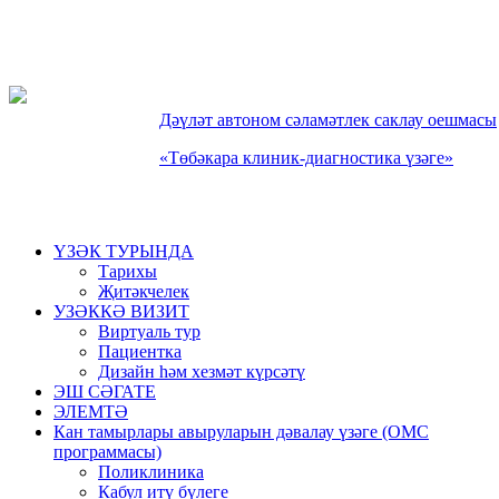
Дəүлəт автоном сəламəтлек саклау оешмасы
«Төбəкара клиник-диагностика үзəге»
ҮЗƏК ТУРЫНДА
Тарихы
Җитәкчелек
УЗӘККӘ ВИЗИТ
Виртуаль тур
Пациентка
Дизайн һәм хезмәт күрсәтү
ЭШ СƏГАТЕ
ЭЛЕМТƏ
Кан тамырлары авыруларын дəвалау үзəге (ОМС
программасы)
Поликлиника
Кабул итү бүлеге