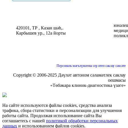
юнəлеш
420101, ТР , Казан шəһ,.
медици
Карбышев ур., 12а йорты
поликл
Персональ мəгълүматны сер итеп саклау сəясəте
Copyright © 2006-2025 Дəүлəт автоном сəламəтлек саклау
оешмасы
«Төбəкара клиник-диагностика үзəге»
На сайте используются файлы cookies, средства анализа
трафика, сбора статистики и персонализации для улучшения
работы сайта. Продолжая использование сайта Вы
соглашаетесь с нашей
политикой обработки персональных
данных
и использованием файлов cookies.