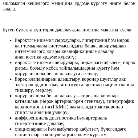
эшләмәгән кешеләргә медицина ярдәме күрсәтү нияте белән
ачыла.
Бүген бүлектә күп төрле дәвалау-диагностика максаты куела:
йөрәктәге ишемия сырхаулары, гипертония һәм йөрәк-
кан тамырлары системасындагы башка авырулардан
интегүчеләргә югары квалификацияле дәвалау-
диагностика ярдәме күрсәтү;
йөрәктәге ишемия авырулары, йөрәк зәгыйфьлеге, йөрәк
ритмы бозылу кебек тайпылышларны күзәтү һәм
хирургия юлы белән дәвалауга әзерләү;
йөрәк клапаннарын алыштыру, коронар шунтлау яки
электрокардиостимулятор кую алдыннан пациентларны
тикшерү, әзерләү;
хирургия юлы белән дәвалау – тире аша коронар
катнашлык (йөрәк артерияләрен стентлау), гипертрофик
кардиомиопатия (ГКМП) вакытында транскоронар
спиртлы абляция уздыру;
дифференциаль диагностика һәм артериаль
гипертензияне дәвалау;
стационардагы һәм амбулатор кабул итү бүлегендәге
пациентларга консультация ярдәме күрсәтү;