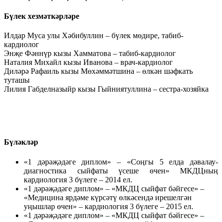
Бүлек хезмәткәрләре
Илдар Муса улы Хәбибуллин – бүлек мөдире, табиб-
кардиолог
Энҗе Фәннүр кызы Хамматова – табиб-кардиолог
Наталия Михайл кызы Иванова – врач-кардиолог
Диләрә Рафаиль кызы Мөхәммәтшина – өлкән шәфкать
туташы
Лилия Габделназыйр кызы Гыйниятуллина – сестра-хозяйка
Бүләкләр
«1 дәрәҗәдәге диплом» – «Соңгы 5 елда дәвалау-
диагностика сыйфаты үсеше өчен» МКДЦның
кардиология 3 бүлеге – 2014 ел.
«1 дәрәҗәдәге диплом» – «МКДЦ сыйфат бәйгесе» –
«Медицина ярдәме күрсәтү өлкәсендә ирешелгән
уңышлар өчен» – кардиология 3 бүлеге – 2015 ел.
«1 дәрәҗәдәге диплом» – «МКДЦ сыйфат бәйгесе» –