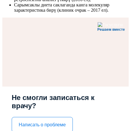
Сарымсаклы диета саклаганда канга молекуляр
характеристика бирү (клиник очрак – 2017 ел).
Решаем вместе
Не смогли записаться к
врачу?
Написать о проблеме