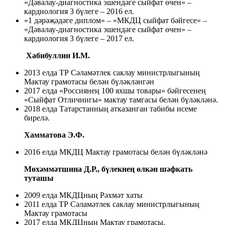
«Дәвалау-диагностика эшендәге сыйфат өчен» –
кардиология 3 бүлеге – 2016 ел.
«1 дәрәҗәдәге диплом» – «МКДЦ сыйфат бәйгесе» –
«Дәвалау-диагностика эшендәге сыйфат өчен» –
кардиология 3 бүлеге – 2017 ел.
Хабибуллин И.М.
2013 елда ТР Сәламәтлек саклау министрлыгының
Мактау грамотасы белән бүләкләнгән
2017 елда «Россиянең 100 яхшы товары» бәйгесенең
«Сыйфат Отличнигы» мактау тамгасы белән бүләкләнә.
2018 елда Татарстанның атказанган табибы исеме
бирелә.
Хамматова Э.Ф.
2016 елда МКДЦ Мактау грамотасы белән бүләкләнә
Мөхәммәтшина Д.Р., бүлекнең өлкән шәфкать
туташы
2009 елда МКДЦның Рәхмәт хаты
2011 елда ТР Сәламәтлек саклау министрлыгының
Мактау грамотасы
2017 елда МКДЦның Мактау грамотасы.