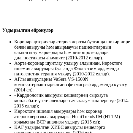
Уздырылган өйрәнүләр
Коронар артерияләр атеросклерозы булганда шикәр чире
белән авыручы һәм авырмаучы пациентларның
ялкынсыну маркерлары һәм липопротеидлары
диагностикасы әһәмияте (2010-2012 еллар).
Аорта-коронар шунтлау уздыру алдыннан, йөрәктәге
ишемия авырулары булганда Флогэнзим ярдәмендә
патогенетик терапия үткәрү (2010-2012 еллар).
АГлы авыруларны VaSera VS-1500N
компьютерлаштырылган сфигмограф ярдәмендә күзәтү
(2014 ел);
«Кардиологик авырулы кешеләрнең сырхауга
мөнәсәбәте үзенчәлекләрен ачыклау» тикшеренүе (2014-
2015 еллар);
Йөрәктәге ишемия авырулары һәм коронар
атеросклерозлы авыруларга HeartTrendsTM (HTTM)
ярдәмендә ВСР анализы уздыру (2015 ел);
КАГ уздырылган ХИБС авырулы кешеләргә
ретроспектив анализ үткәрү (2016 ел);