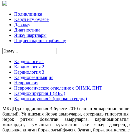
Поликлиника
Кабул итү бүлеге
Дәвалау
Диагностика
Яшәү шартлары
Пациентларны тәрбияләү
Кардиология 1
Кардиология 2
Кардиология 3
Кардиореанимация
Неврология
Неврологическое отделение с ОНМК, ПИТ
Кардиохирургия 1 (ИБС)
Кардиохирургия 2 (пороков сердца)
МКДЦда кардиология 3 бүлеге 2010 елның январеннән эшли
башлый. Ул ишемия йөрәк авырулары, артериаль гипертония,
йөрәк ритмы бозылган авыруларга, кардиомиопатия,
миокардит, тумыштан күзәтелгән яки яшәү дәверендә
барлыкка килгән йөрәк зәгыйфьлеге булган, йөрәк җиткелекле