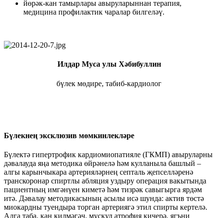
йөрәк-кан тамырлары авыруларыннан терапия,
медицина профилактик чаралар билгеләү.
Илдар Муса улы Хәбибуллин
бүлек мөдире, табиб-кардиолог
Бүлекнең эксклюзив мөмкинлекләре
Бүлектә гипертрофик кардиомиопатияле (ГКМП) авыруларны
дәвалауда яңа методика өйрәнелә һәм кулланыла башлый –
алгы карынчыкара артерияләрнең септаль җепселләренә
транскоронар спиртлы абляция уздыру операция вакытында
пациентның имгәнүен киметә һәм тизрәк савыгырга ярдәм
итә. Дәвалау методикасының асылы исә шунда: актив төстә
миокардны туендыра торган артериягә этил спирты кертелә.
Алга таба, кан килмәгәч, мускул атрофия кичерә, ягъни